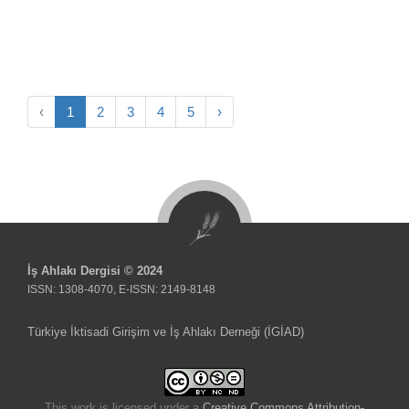
‹
1
2
3
4
5
›
İş Ahlakı Dergisi © 2024
ISSN: 1308-4070, E-ISSN: 2149-8148
Türkiye İktisadi Girişim ve İş Ahlakı Derneği (İGİAD)
This work is licensed under a
Creative Commons Attribution-