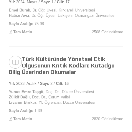
Yıl:
2024, Mayıs /
Sayı:
1 /
Cilt:
17
Emel Burak
, Dr. Öğr. Üyesi, Kırklareli Üniversitesi
Hatice Avcı
, Dr. Öğr. Üyesi, Eskişehir Osmangazi Üniversitesi
Sayfa Aralığı:
75-98
Tam Metin
2508 Görüntüleme
Türk Kültüründe Yönetsel Etik
Olgusunun Kritik Kodları: Kutadgu
Bilig Üzerinden Okumalar
Yıl:
2023, Aralık /
Sayı:
2 /
Cilt:
16
Yunus Emre Taşgit
, Doç. Dr., Düzce Üniversitesi
Zülkif Dağlı
, Doç. Dr., Çorum Valisi
Livanur Biriktir
, YL Öğrencisi, Düzce Üniversitesi
Sayfa Aralığı:
1-39
Tam Metin
2820 Görüntüleme