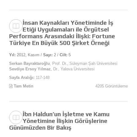
İnsan Kaynakları Yönetiminde İş
Etiği Uygulamaları ile Örgütsel
Performans Arasındaki İlişki: Fortune
Türkiye En Büyük 500 Şirket Örneği
Yıl:
2012, Kasım /
Sayı:
2 /
Cilt:
5
Serkan Bayraktaroğlu
, Prof. Dr., Süleyman Şah Üniversitesi
Sevdiye Ersoy Yılmaz
, Dr., Yalova Üniversitesi
Sayfa Aralığı:
117-148
Tam Metin
4205 Görüntüleme
İbn Haldun’un İşletme ve Kamu
Yönetimine İlişkin Görüşlerine
Günümüzden Bir Bakış