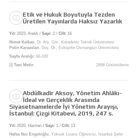
Etik ve Hukuk Boyutuyla Tezden
Üretilen Yayınlarda Haksız Yazarlık
Yıl:
2023, Aralık /
Sayı:
2 /
Cilt:
16
Nimet Kalkan
, Dr. Arş. Gör., Karadeniz Teknik Üniversitesi
Pelin Karaaslan
, Doç. Dr., Eskişehir Osmangazi Üniversitesi
Sayfa Aralığı:
66-100
Tam Metin
2898 Görüntüleme
Abdülkadir Aksoy, Yönetim Ahlâkı-
İdeal ve Gerçeklik Arasında
Siyasetnamelerde İyi Yönetim Arayışı,
İstanbul: Çizgi Kitabevi, 2019, 247 s.
Yıl:
2020, Haziran /
Sayı:
1 /
Cilt:
13
Hafsa Nur Engeloğlu
, Yüksek Lisans Öğrencisi, İstanbul Şehir