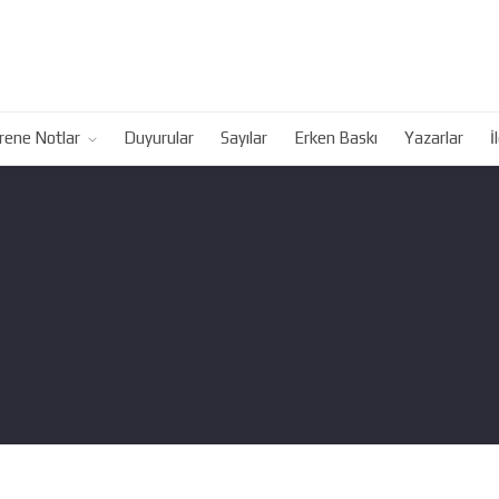
rene Notlar
Duyurular
Sayılar
Erken Baskı
Yazarlar
İ