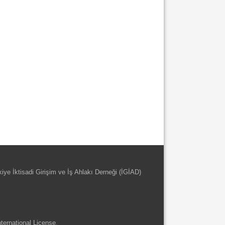
kiye İktisadi Girişim ve İş Ahlakı Derneği (İGİAD)
ternational License
.