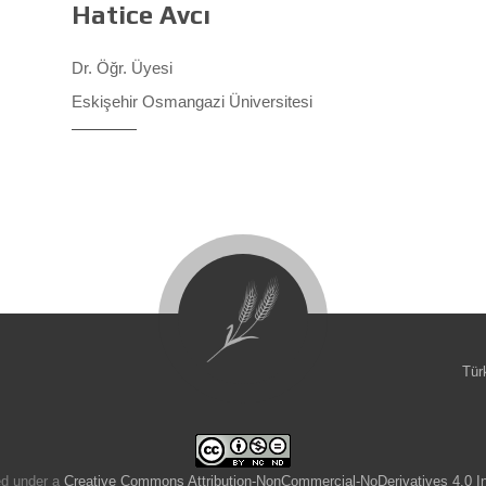
Hatice Avcı
Dr. Öğr. Üyesi
Eskişehir Osmangazi Üniversitesi
Tür
ed under a
Creative Commons Attribution-NonCommercial-NoDerivatives 4.0 In