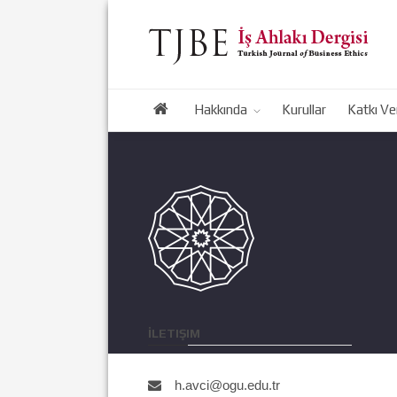
Hakkında
Kurullar
Katkı Ve
İLETIŞIM
h.avci@ogu.edu.tr