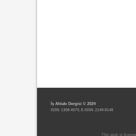
İş Ahlakı Dergisi © 2024
ISSN: 1308-4070, E-ISSN: 2149-8148
This work is licens