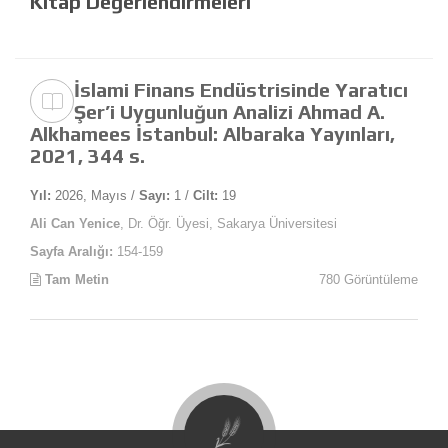
Kitap Değerlendirmeleri
İslami Finans Endüstrisinde Yaratıcı
Şer’i Uygunluğun Analizi Ahmad A.
Alkhamees İstanbul: Albaraka Yayınları,
2021, 344 s.
Yıl:
2026, Mayıs /
Sayı:
1 /
Cilt:
19
Ali Can Yenice
, Dr. Öğr. Üyesi, Sakarya Üniversitesi
Sayfa Aralığı:
154-159
Tam Metin
780 Görüntüleme