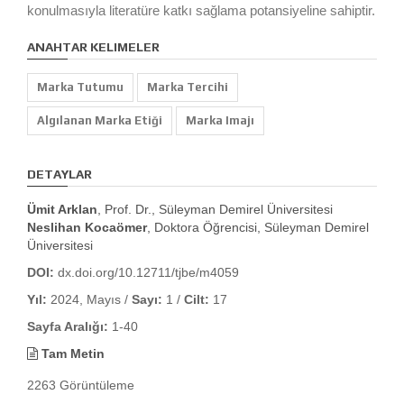
konulmasıyla literatüre katkı sağlama potansiyeline sahiptir.
ANAHTAR KELIMELER
Marka Tutumu
Marka Tercihi
Algılanan Marka Etiği
Marka Imajı
DETAYLAR
Ümit Arklan
, Prof. Dr., Süleyman Demirel Üniversitesi
Neslihan Kocaömer
, Doktora Öğrencisi, Süleyman Demirel
Üniversitesi
DOI:
dx.doi.org/10.12711/tjbe/m4059
Yıl:
2024, Mayıs /
Sayı:
1 /
Cilt:
17
Sayfa Aralığı:
1-40
Tam Metin
2263 Görüntüleme