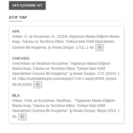
SAYI İÇERIĞINE GIT
ATIF YAP
APA
:
Arklan, Ü. ve Kocaömer, N., (2024). Algılanan Marka Etiğinin Marka
İmajı, Tutumu ve Tercihine Etkisi: Türkiye’deki GSM Operatörleri
Üzerine Bir Araştırma.
İş Ahlakı Dergisi
. 17(1), 1-40.
CHICAGO
:
Ümit Arklan ve Neslihan Kocaömer, "Algılanan Marka Etiğinin
Marka İmajı, Tutumu ve Tercihine Etkisi: Türkiye’deki GSM
Operatörleri Üzerine Bir Araştırma". İş Ahlakı Dergisi. 17/1 (2024): 1-
40. https://isahlakidergisi.com/sayilar/17cilt-1-sayi/m4059. (erişim
09.08.2026).
MLA
:
Arklan, Ümit, ve Kocaömer, Neslihan, . "Algılanan Marka Etiğinin
Marka İmajı, Tutumu ve Tercihine Etkisi: Türkiye’deki GSM
Operatörleri Üzerine Bir Araştırma". İş Ahlakı Dergisi. Mayıs 2024: 1-
40.