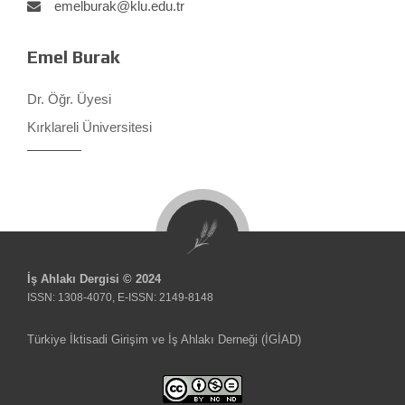
emelburak@klu.edu.tr
Emel Burak
Dr. Öğr. Üyesi
Kırklareli Üniversitesi
İş Ahlakı Dergisi © 2024
ISSN: 1308-4070, E-ISSN: 2149-8148
Türkiye İktisadi Girişim ve İş Ahlakı Derneği (İGİAD)