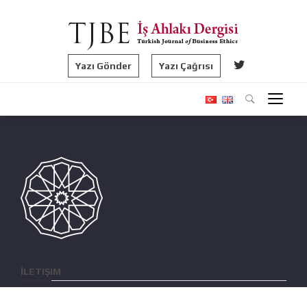
Yazı Gönder
Yazı Çağrısı
İLETIŞIM