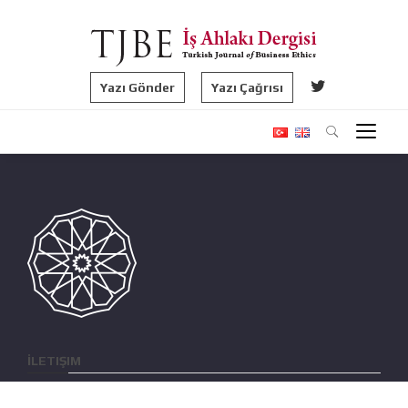
Yazı Gönder
Yazı Çağrısı
İLETIŞIM