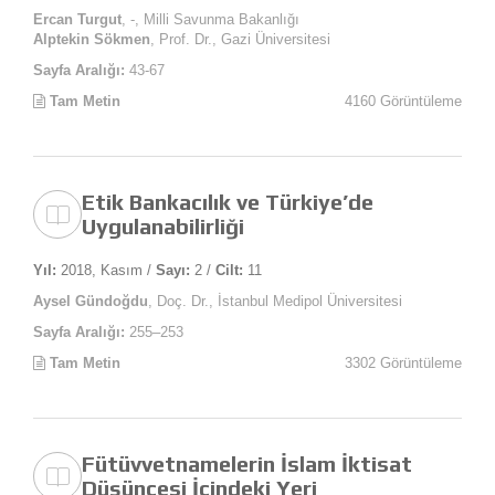
Ercan Turgut
, -, Milli Savunma Bakanlığı
Alptekin Sökmen
, Prof. Dr., Gazi Üniversitesi
Sayfa Aralığı:
43-67
Tam Metin
4160 Görüntüleme
Etik Bankacılık ve Türkiye’de
Uygulanabilirliği
Yıl:
2018, Kasım /
Sayı:
2 /
Cilt:
11
Aysel Gündoğdu
, Doç. Dr., İstanbul Medipol Üniversitesi
Sayfa Aralığı:
255–253
Tam Metin
3302 Görüntüleme
Fütüvvetnamelerin İslam İktisat
Düşüncesi İçindeki Yeri