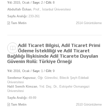
Yıl:
2015, Ocak /
Sayı:
2 /
Cilt:
8
Abdullah Özkan
, Prof., İstanbul Üniversitesi
Sayfa Aralığı:
233-261
Tam Metin
2514 Görüntüleme
Adil Ticaret Bilgisi, Adil Ticaret Primi
Ödeme İstekliliği ve Adil Ticaret
Bağlılığı İlişkisinde Adil Ticarete Duyulan
Güvenin Rolü: Türkiye Örneği
Yıl:
2016, Ocak /
Sayı:
1 /
Cilt:
9
Sevdenur Kapusuz
, Öğr. Görevilisi, Bilecik Şeyh Edebali
Üniversitesi
Halil Semih Kimzan
, Yrd. Doç. Dr., Eskişehir Osmangazi
Üniversitesi
Sayfa Aralığı:
49-89
Tam Metin
2510 Görüntüleme