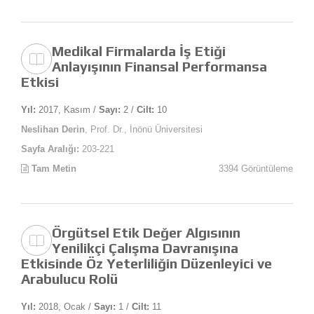
Medikal Firmalarda İş Etiği
Anlayışının Finansal Performansa
Etkisi
Yıl:
2017, Kasım /
Sayı:
2 /
Cilt:
10
Neslihan Derin
, Prof. Dr., İnönü Üniversitesi
Sayfa Aralığı:
203-221
Tam Metin
3394 Görüntüleme
Örgütsel Etik Değer Algısının
Yenilikçi Çalışma Davranışına
Etkisinde Öz Yeterliliğin Düzenleyici ve
Arabulucu Rolü
Yıl:
2018, Ocak /
Sayı:
1 /
Cilt:
11