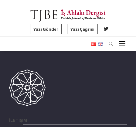
Yazı Gönder
Yazı Çağrısı
İLETIŞIM