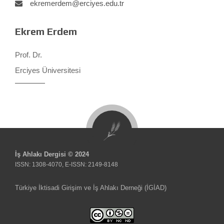
ekremerdem@erciyes.edu.tr
Ekrem Erdem
Prof. Dr.
Erciyes Üniversitesi
İş Ahlakı Dergisi © 2024
ISSN: 1308-4070, E-ISSN: 2149-8148
Türkiye İktisadi Girişim ve İş Ahlakı Derneği (İGİAD)