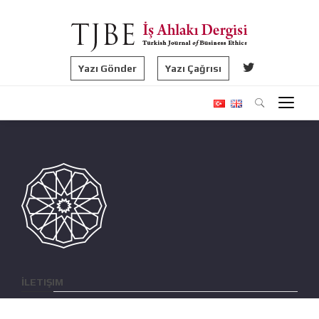
Yazı Gönder
Yazı Çağrısı
İLETIŞIM