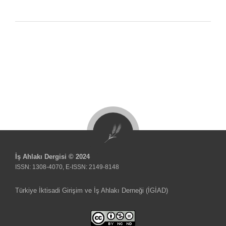
İş Ahlakı Dergisi © 2024
ISSN: 1308-4070, E-ISSN: 2149-8148
Türkiye İktisadi Girişim ve İş Ahlakı Derneği (İGİAD)