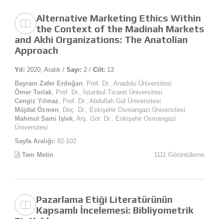
Alternative Marketing Ethics Within
the Context of the Madinah Markets
and Akhi Organizations: The Anatolian
Approach
Yıl:
2020, Aralık /
Sayı:
2 /
Cilt:
13
Bayram Zafer Erdoğan
, Prof. Dr., Anadolu Üniversitesi
Ömer Torlak
, Prof. Dr., İstanbul Ticaret Üniversitesi
Cengiz Yılmaz
, Prof. Dr., Abdullah Gül Üniversitesi
Müjdat Özmen
, Doç. Dr., Eskişehir Osmangazi Üniversitesi
Mahmut Sami İşlek
, Arş. Gör. Dr., Eskişehir Osmangazi
Üniversitesi
Sayfa Aralığı:
82-102
Tam Metin
1111 Görüntüleme
Pazarlama Etiği Literatürünün
Kapsamlı İncelemesi: Bibliyometrik