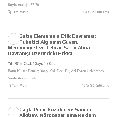
Sayfa Aralığı:
67-79
Tam Metin
3643 Görüntüleme
Satış Elemanının Etik Davranışı:
Tüketici Algısının Güven,
Memnuniyet ve Tekrar Satın Alma
Davranışı Üzerindeki Etkisi
Yıl:
2015, Ocak /
Sayı:
1 /
Cilt:
8
Banu Külter Demirgüneş
, Yrd. Doç. Dr., Ahi Evran Üniversitesi
Sayfa Aralığı:
5-46
Tam Metin
4375 Görüntüleme
Çağla Pınar Bozoklu ve Sanem
Alkibay, Nöropazarlama Reklam