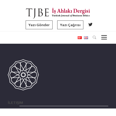
Yazı Gönder
Yazı Çağrısı
İLETIŞIM