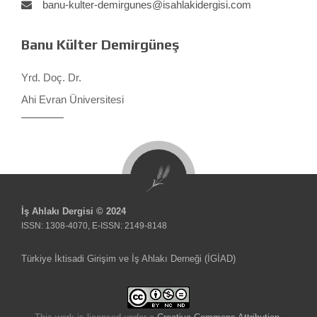
banu-kulter-demirgunes@isahlakidergisi.com
Banu Külter Demirgüneş
Yrd. Doç. Dr.
Ahi Evran Üniversitesi
İş Ahlakı Dergisi © 2024
ISSN: 1308-4070, E-ISSN: 2149-8148
Türkiye İktisadi Girişim ve İş Ahlakı Derneği (İGİAD)