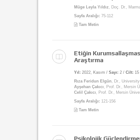
Müge Leyla Yıldız
, Doç. Dr., Marma
Sayfa Aralığı:
75-112
Tam Metin
Etiğin Kurumsallaşması
Araştırma
Yıl:
2022, Kasım /
Sayı:
2 /
Cilt:
15
Rıza Feridun Elgün
, Dr., Universit
Ayşehan Çakıcı
, Prof. Dr., Mersin Ü
Celil Çakıcı
, Prof. Dr., Mersin Ünive
Sayfa Aralığı:
121-156
Tam Metin
Psikolojik Güçlendirmen