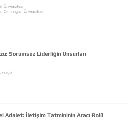
eli Üniversitesi
hir Osmangazi Üniversitesi
zü: Sorumsuz Liderliğin Unsurları
yväskylä
el Adalet: İletişim Tatmininin Aracı Rolü