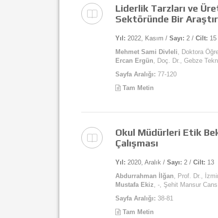
Liderlik Tarzları ve Üre
Sektöründe Bir Araştı
Yıl:
2022, Kasım /
Sayı:
2 /
Cilt:
15
Mehmet Sami Divleli
, Doktora Öğre
Ercan Ergün
, Doç. Dr., Gebze Tekn
Sayfa Aralığı:
77-120
Tam Metin
Okul Müdürleri Etik Bekl
Çalışması
Yıl:
2020, Aralık /
Sayı:
2 /
Cilt:
13
Abdurrahman İlğan
, Prof. Dr., İzm
Mustafa Ekiz
, -, Şehit Mansur Can
Sayfa Aralığı:
38-81
Tam Metin