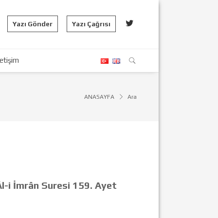
Yazı Gönder
Yazı Çağrısı
letişim
ANASAYFA
Ara
Âl-i İmrân Suresi 159. Ayet