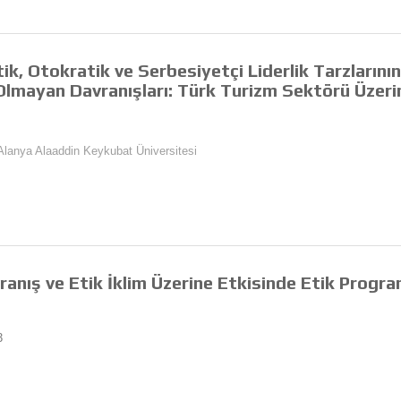
k, Otokratik ve Serbesiyetçi Liderlik Tarzlarını
Olmayan Davranışları: Türk Turizm Sektörü Üzeri
 Alanya Alaaddin Keykubat Üniversitesi
vranış ve Etik İklim Üzerine Etkisinde Etik Progra
3