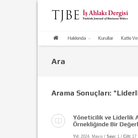
Hakkında
Kurullar
Katkı Ve
Ara
Arama Sonuçları: "Liderl
Yöneticilik ve Liderlik
Örnekliğinde Bir Değer
Yıl:
2024, Mayıs /
Sayı:
1 /
Cilt:
17