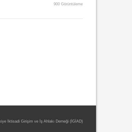
900 Görüntüleme
kiye İktisadi Girişim ve İş Ahlakı Derneği (İGİAD)