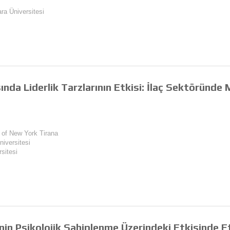
ra Üniversitesi
nda Liderlik Tarzlarının Etkisi: İlaç Sektöründe 
y of New York Tirana
niversitesi
rsitesi
in Psikolojik Sahiplenme Üzerindeki Etkisinde Eti