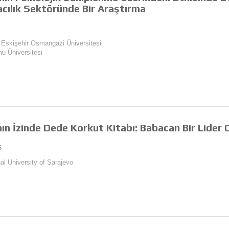
acılık Sektöründe Bir Araştırma
., Eskişehir Osmangazi Üniversitesi
nu Üniversitesi
ın İzinde Dede Korkut Kitabı: Babacan Bir Lider 
6
nal University of Sarajevo