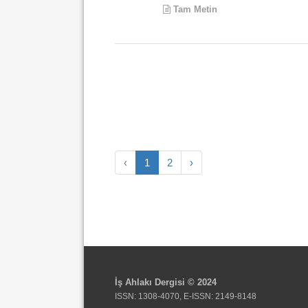
Tam Metin
‹
1
2
›
İş Ahlakı Dergisi © 2024
ISSN: 1308-4070, E-ISSN: 2149-8148