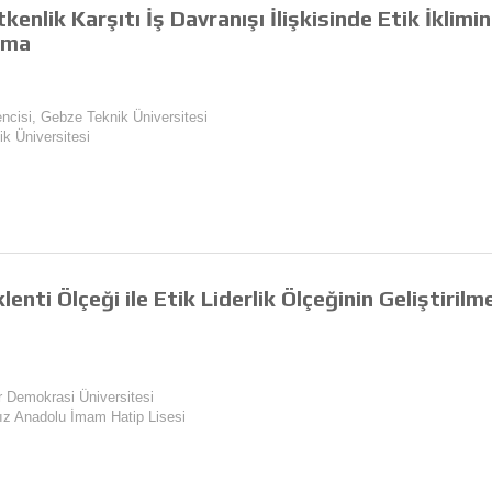
tkenlik Karşıtı İş Davranışı İlişkisinde Etik İklim
rma
ncisi, Gebze Teknik Üniversitesi
ik Üniversitesi
enti Ölçeği ile Etik Liderlik Ölçeğinin Geliştirilm
ir Demokrasi Üniversitesi
sız Anadolu İmam Hatip Lisesi