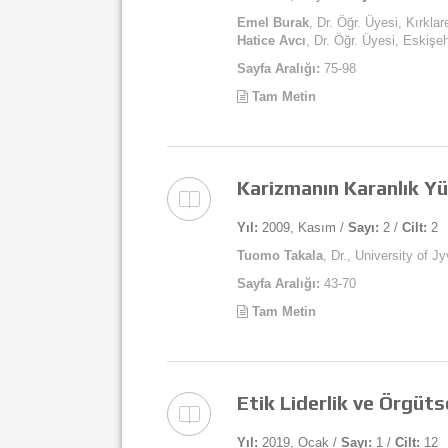
Emel Burak
, Dr. Öğr. Üyesi, Kırklar
Hatice Avcı
, Dr. Öğr. Üyesi, Eskişe
Sayfa Aralığı:
75-98
Tam Metin
Karizmanın Karanlık Yü
Yıl:
2009, Kasım /
Sayı:
2 /
Cilt:
2
Tuomo Takala
, Dr., University of J
Sayfa Aralığı:
43-70
Tam Metin
Etik Liderlik ve Örgüts
Yıl:
2019, Ocak /
Sayı:
1 /
Cilt:
12