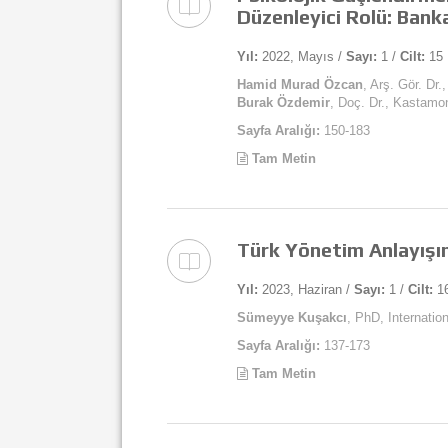
Düzenleyici Rolü: Bank
Yıl:
2022, Mayıs /
Sayı:
1 /
Cilt:
15
Hamid Murad Özcan
, Arş. Gör. Dr
Burak Özdemir
, Doç. Dr., Kastamo
Sayfa Aralığı:
150-183
Tam Metin
Türk Yönetim Anlayışın
Yıl:
2023, Haziran /
Sayı:
1 /
Cilt:
1
Sümeyye Kuşakcı
, PhD, Internatio
Sayfa Aralığı:
137-173
Tam Metin