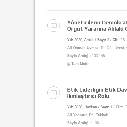
Yöneticilerin Demokrati
Örgüt Yararına Ahlaki 
Yıl:
2020, Aralık /
Sayı:
2 /
Cilt:
13
Ali Osman Uymaz
, Dr. Öğr. Üyesi,
Sayfa Aralığı:
103-145
Tam Metin
Etik Liderliğin Etik Da
Ilımlaştırıcı Rolü
Yıl:
2020, Haziran /
Sayı:
1 /
Cilt:
1
Ali Yağmur
, Dr., Tübitak
Sayfa Aralığı:
1-30