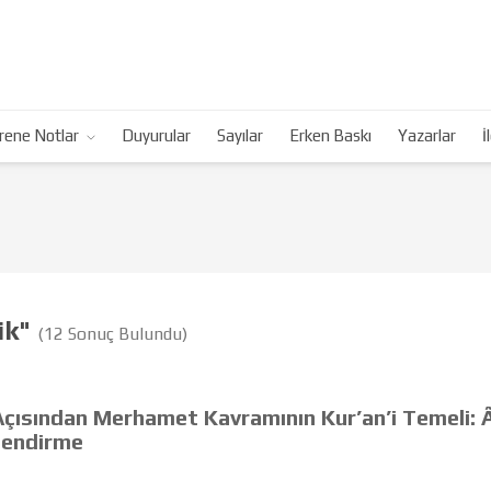
rene Notlar
Duyurular
Sayılar
Erken Baskı
Yazarlar
İ
ik"
(12 Sonuç Bulundu)
 Açısından Merhamet Kavramının Kur’an’i Temeli: 
lendirme