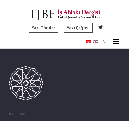
Yazı Gönder
Yazı Çağrısı
İLETIŞIM