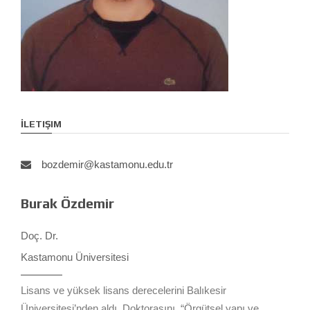
İLETIŞIM
bozdemir@kastamonu.edu.tr
Burak Özdemir
Doç. Dr.
Kastamonu Üniversitesi
Lisans ve yüksek lisans derecelerini Balıkesir
Üniversitesi’nden aldı. Doktorasını, “Örgütsel yapı ve