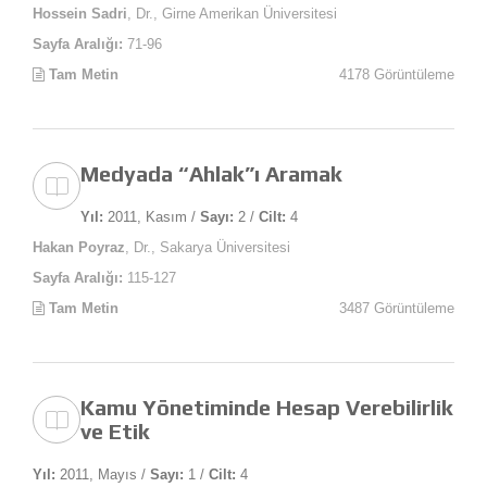
Hossein Sadri
, Dr., Girne Amerikan Üniversitesi
Sayfa Aralığı:
71-96
Tam Metin
4178 Görüntüleme
Medyada “Ahlak”ı Aramak
Yıl:
2011, Kasım /
Sayı:
2 /
Cilt:
4
Hakan Poyraz
, Dr., Sakarya Üniversitesi
Sayfa Aralığı:
115-127
Tam Metin
3487 Görüntüleme
Kamu Yönetiminde Hesap Verebilirlik
ve Etik
Yıl:
2011, Mayıs /
Sayı:
1 /
Cilt:
4