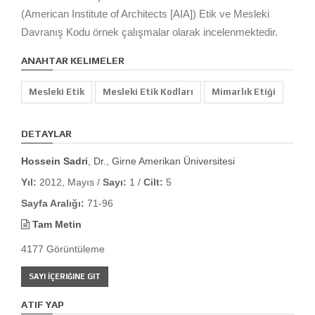
(American Institute of Architects [AIA]) Etik ve Mesleki
Davranış Kodu örnek çalışmalar olarak incelenmektedir.
ANAHTAR KELIMELER
Mesleki Etik
Mesleki Etik Kodları
Mimarlık Etiği
DETAYLAR
Hossein Sadri
, Dr., Girne Amerikan Üniversitesi
Yıl:
2012, Mayıs /
Sayı:
1 /
Cilt:
5
Sayfa Aralığı:
71-96
Tam Metin
4177 Görüntüleme
SAYI İÇERIĞINE GIT
ATIF YAP