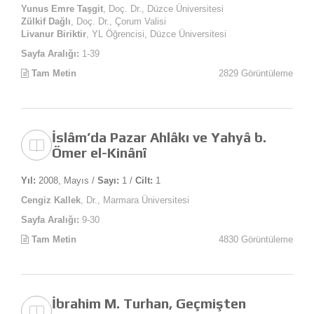
Yunus Emre Taşgit
, Doç. Dr., Düzce Üniversitesi
Zülkif Dağlı
, Doç. Dr., Çorum Valisi
Livanur Biriktir
, YL Öğrencisi, Düzce Üniversitesi
Sayfa Aralığı:
1-39
Tam Metin
2829 Görüntüleme
İslâm’da Pazar Ahlâkı ve Yahyâ b.
Ömer el-Kinânî
Yıl:
2008, Mayıs /
Sayı:
1 /
Cilt:
1
Cengiz Kallek
, Dr., Marmara Üniversitesi
Sayfa Aralığı:
9-30
Tam Metin
4830 Görüntüleme
İbrahim M. Turhan, Geçmişten