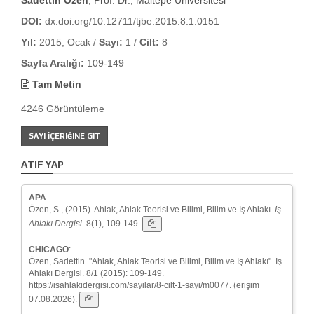
DOI:
dx.doi.org/10.12711/tjbe.2015.8.1.0151
Yıl:
2015, Ocak /
Sayı:
1 /
Cilt:
8
Sayfa Aralığı:
109-149
Tam Metin
4246 Görüntüleme
SAYI İÇERIĞINE GIT
ATIF YAP
APA
:
Özen, S., (2015). Ahlak, Ahlak Teorisi ve Bilimi, Bilim ve İş Ahlakı.
İş
Ahlakı Dergisi
. 8(1), 109-149.
CHICAGO
:
Özen, Sadettin. "Ahlak, Ahlak Teorisi ve Bilimi, Bilim ve İş Ahlakı". İş
Ahlakı Dergisi. 8/1 (2015): 109-149.
https://isahlakidergisi.com/sayilar/8-cilt-1-sayi/m0077. (erişim
07.08.2026).