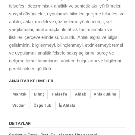
felsefesi, deterministik analitik ve sentetik akıl yürütmeler,
sosyal düşünceler, uygulamalı bilimler, gelişme felsefesi ve
ahlakı, ahlak modeli ve çözümleme yöntemleri, içsel
yargılamalar, asal amaçlar ile ahlak tanımlamaları ve
ilişkileri çerçevelerinde sürdürüldü. Ahlak algısı ve bilgisi
gelişiminin, bilgilenmeyi, bilinçlenmeyi, etkinleşmeyi; temel
ve uygulamalı analitik felsefe bakış açılarını, süreç ve
gelişme temel tanımlarını, yöntem bulgularını ve bilgilerini
gerektirdikleri görüldü.
ANAHTAR KELIMELER
Mantık
Bilinç
Felsefe
Ahlak
Ahlak Bilimi
Vicdan
Özgürlük
İş Ahlakı
DETAYLAR
Sadettin Özen
, Prof. Dr., Maltepe Üniversitesi