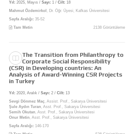
Yıl:
2025, Mayıs /
Sayı:
1 /
Cilt:
18
Mahmut Özdemirkol
, Dr. Öğr. Üyesi, Kafkas Üniversitesi
Sayfa Aralığı:
35-52
Tam Metin
2138 Görüntüleme
The Transition from Philanthropy to
Corporate Social Responsibility
(CSR) in Developing countries: An
Analysis of Award-Winning CSR Projects
in Turkey
Yıl:
2020, Aralık /
Sayı:
2 /
Cilt:
13
Sevgi Dönmez Maç
, Assist. Prof., Sakarya Üniversitesi
Şule Aydın Turan
, Asst. Prof., Sakarya Üniversitesi
Semih Okutan
, Asst. Prof., Sakarya Üniversitesi
Onur Metin
, Asst. Prof., Sakarya Üniversitesi
Sayfa Aralığı:
146-170