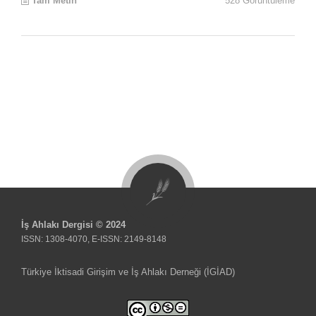
Tam Metin
528 Görüntüleme
İş Ahlakı Dergisi © 2024
ISSN: 1308-4070, E-ISSN: 2149-8148
Türkiye İktisadi Girişim ve İş Ahlakı Derneği (İGİAD)