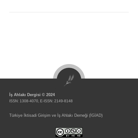
İş Ahlakı Dergisi © 2024
ISSN: 1308-4070, E-ISSN: 2149-8148
Türkiye İktisadi Girişim ve İş Ahlakı Derneği (İGİAD)