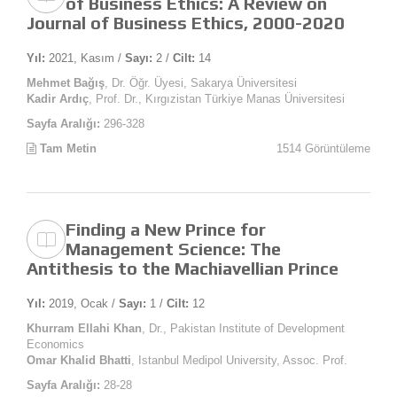
of Business Ethics: A Review on
Journal of Business Ethics, 2000-2020
Yıl:
2021, Kasım /
Sayı:
2 /
Cilt:
14
Mehmet Bağış
, Dr. Öğr. Üyesi, Sakarya Üniversitesi
Kadir Ardıç
, Prof. Dr., Kırgızistan Türkiye Manas Üniversitesi
Sayfa Aralığı:
296-328
Tam Metin
1514 Görüntüleme
Finding a New Prince for
Management Science: The
Antithesis to the Machiavellian Prince
Yıl:
2019, Ocak /
Sayı:
1 /
Cilt:
12
Khurram Ellahi Khan
, Dr., Pakistan Institute of Development
Economics
Omar Khalid Bhatti
, Istanbul Medipol University, Assoc. Prof.
Sayfa Aralığı:
28-28