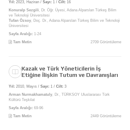
Yıl:
2023, Haziran /
Sayı:
1 /
Cilt:
16
Konuralp Sezgili
, Dr. Öğr. Üyesi, Adana Alparslan Türkeş Bilim
ve Teknoloji Üniversitesi
Tufan Özsoy
, Doç. Dr., Adana Alparslan Türkeş Bilim ve Teknoloji
Üniversitesi
Sayfa Aralığı:
1-24
Tam Metin
2709 Görüntüleme
Kazak ve Türk Yöneticilerin İş
Etiğine İlişkin Tutum ve Davranışları
Yıl:
2010, Mayıs /
Sayı:
1 /
Cilt:
3
Arman Nurmakhamatuly
, Dr., TÜRKSOY Uluslararası Türk
Kültürü Teşkilat
Sayfa Aralığı:
69-96
Tam Metin
2449 Görüntüleme