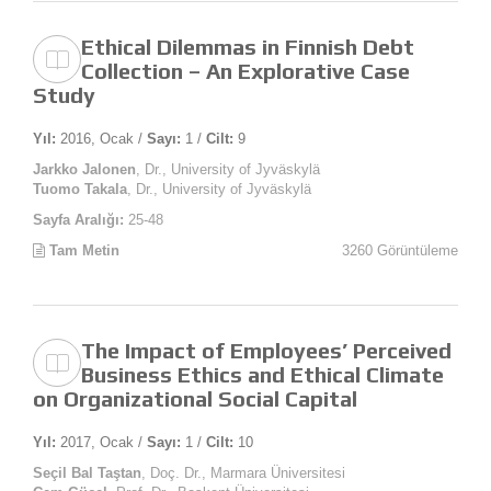
Ethical Dilemmas in Finnish Debt
Collection – An Explorative Case
Study
Yıl:
2016, Ocak /
Sayı:
1 /
Cilt:
9
Jarkko Jalonen
, Dr., University of Jyväskylä
Tuomo Takala
, Dr., University of Jyväskylä
Sayfa Aralığı:
25-48
Tam Metin
3260 Görüntüleme
The Impact of Employees’ Perceived
Business Ethics and Ethical Climate
on Organizational Social Capital
Yıl:
2017, Ocak /
Sayı:
1 /
Cilt:
10
Seçil Bal Taştan
, Doç. Dr., Marmara Üniversitesi