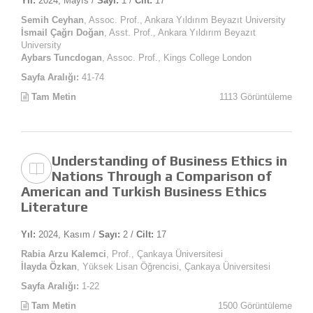
Yıl:
2024, Mayıs /
Sayı:
1 /
Cilt:
17
Semih Ceyhan
, Assoc. Prof., Ankara Yıldırım Beyazıt University
İsmail Çağrı Doğan
, Asst. Prof., Ankara Yıldırım Beyazıt
University
Aybars Tuncdogan
, Assoc. Prof., Kings College London
Sayfa Aralığı:
41-74
Tam Metin
1113 Görüntüleme
Understanding of Business Ethics in
Nations Through a Comparison of
American and Turkish Business Ethics
Literature
Yıl:
2024, Kasım /
Sayı:
2 /
Cilt:
17
Rabia Arzu Kalemci
, Prof., Çankaya Üniversitesi
İlayda Özkan
, Yüksek Lisan Öğrencisi, Çankaya Üniversitesi
Sayfa Aralığı:
1-22
Tam Metin
1500 Görüntüleme