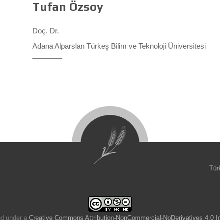
Tufan Özsoy
Doç. Dr.
Adana Alparslan Türkeş Bilim ve Teknoloji Üniversitesi
Tür
ed under a
Creative Commons Attribution-NonCommercial-NoDerivatives 4.0 In