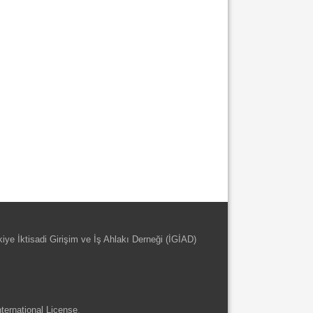
kiye İktisadi Girişim ve İş Ahlakı Derneği (İGİAD)
ternational License
.