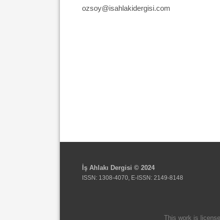
ozsoy@isahlakidergisi.com
İş Ahlakı Dergisi © 2024
ISSN: 1308-4070, E-ISSN: 2149-8148
This work is licens