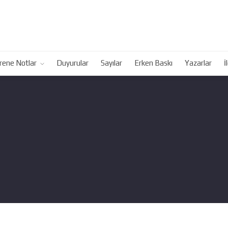
rene Notlar
Duyurular
Sayılar
Erken Baskı
Yazarlar
İ