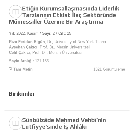
Etiğin Kurumsallaşmasında Liderlik
Tarzlarının Etkisi: İlaç Sektöründe
Mümessiller Üzerine Bir Araştırma
Yıl:
2022, Kasım /
Sayı:
2 /
Cilt:
15
Rıza Feridun Elgün
, Dr., University of New York Tirana
Ayşehan Çakıcı
, Prof. Dr., Mersin Üniversitesi
Celil Çakıcı
, Prof. Dr., Mersin Üniversitesi
Sayfa Aralığı:
121-156
Tam Metin
1321 Görüntüleme
Birikimler
Sünbülzâde Mehmed Vehbî’nin
Lutfiyye’sinde İş Ahlâkı