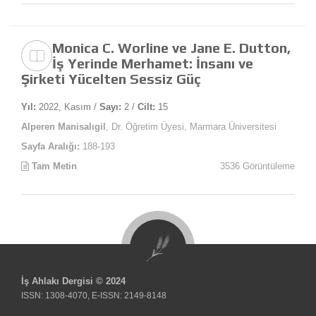
Monica C. Worline ve Jane E. Dutton,
İş Yerinde Merhamet: İnsanı ve
Şirketi Yücelten Sessiz Güç
Yıl:
2022, Kasım /
Sayı:
2 /
Cilt:
15
Alperen Manisalıgil
, Dr. Öğretim Üyesi, Marmara Üniversitesi
Sayfa Aralığı:
188-193
Tam Metin
3536 Görüntüleme
İş Ahlakı Dergisi © 2024
ISSN: 1308-4070, E-ISSN: 2149-8148