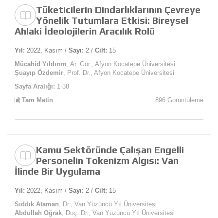
Tüketicilerin Dindarlıklarının Çevreye
Yönelik Tutumlara Etkisi: Bireysel
Ahlaki İdeolojilerin Aracılık Rolü
Yıl:
2022, Kasım /
Sayı:
2 /
Cilt:
15
Mücahid Yıldırım
, Ar. Gör., Afyon Kocatepe Üniversitesi
Şuayıp Özdemir
, Prof. Dr., Afyon Kocatepe Üniversitesi
Sayfa Aralığı:
1-38
Tam Metin
896 Görüntüleme
Kamu Sektöründe Çalışan Engelli
Personelin Tokenizm Algısı: Van
İlinde Bir Uygulama
Yıl:
2022, Kasım /
Sayı:
2 /
Cilt:
15
Sıddık Ataman
, Dr., Van Yüzüncü Yıl Üniversitesi
Abdullah Oğrak
, Doç. Dr., Van Yüzüncü Yıl Üniversitesi