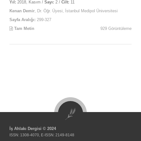
Yıl:
2018, Kasım /
Sayı:
2 /
Cilt:
11
Kenan Demir
, Dr. Öğr. Üyesi, İstanbul Medipol Üniversitesi
Sayfa Aralığı:
299-327
Tam Metin
929 Görüntüleme
İş Ahlakı Dergisi © 2024
ISSN: 1308-4070, E-ISSN: 2149-8148