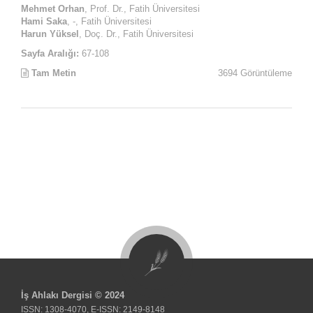
Mehmet Orhan
, Prof. Dr., Fatih Üniversitesi
Hami Saka
, -, Fatih Üniversitesi
Harun Yüksel
, Doç. Dr., Fatih Üniversitesi
Sayfa Aralığı:
67-108
Tam Metin
3694 Görüntüleme
İş Ahlakı Dergisi © 2024
ISSN: 1308-4070, E-ISSN: 2149-8148