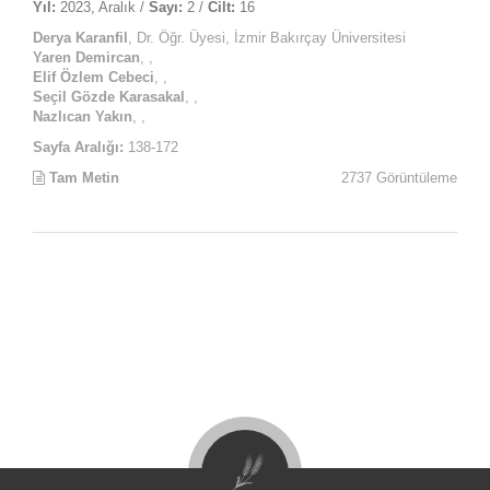
Yıl:
2023, Aralık /
Sayı:
2 /
Cilt:
16
Derya Karanfil
, Dr. Öğr. Üyesi, İzmir Bakırçay Üniversitesi
Yaren Demircan
, ,
Elif Özlem Cebeci
, ,
Seçil Gözde Karasakal
, ,
Nazlıcan Yakın
, ,
Sayfa Aralığı:
138-172
Tam Metin
2737 Görüntüleme