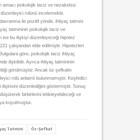
n amacı psikolojik taciz ve nezaketsiz
 düzenleyici rolünü incelemektir.
vranma ile pozitif yönde, ihtiyaç tatmini
tiyaç tatmininin psikolojik taciz ve
 ise bu ilişkiyi düzenleyeceği hipotez
a 221 çalışandan elde edilmiştir. Hipotezleri
gulara göre, psikolojik taciz ihtiyaç
e ilişkilidir. Ayrıca ihtiyaç tatmininin
ettiği görülmüştür. Ancak öz-şefkatin
leyici rolü anlamlı bulunmamıştır. Keşfedici
i ilişkisini düzenlediğini göstermiştir. Sonuç
üşürerek birbirlerini tetikleyebileceği ve
taya koyulmuştur.
yaç Tatmini
Öz-Şefkat