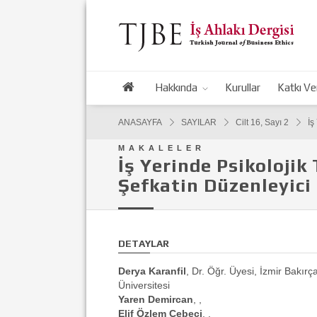
Hakkında
Kurullar
Katkı Ve
ANASAYFA
SAYILAR
Cilt 16, Sayı 2
İş
MAKALELER
İş Yerinde Psikolojik
Şefkatin Düzenleyici
DETAYLAR
Derya Karanfil
, Dr. Öğr. Üyesi, İzmir Bakırç
Üniversitesi
Yaren Demircan
, ,
Elif Özlem Cebeci
, ,