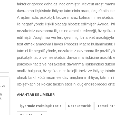
faktörler görece daha az incelenmiştir. Mevcut araştırmanı
davranma ilişkisinde ihtiyaç tatmininin aracı, özşefkatin ise
Araştırmada, psikolojik tacize maruz kalmanın nezaketsiz da
ile negatif yönde ilişkili olacağı hipotez edilmiştir. Ayrıca, ih
nezaketsiz davranma ilişkisine aracılık edeceği, öz-şefkatin
edilmiştir. Araştırma verileri, çevrimiçi bir anket aracılığıyl
test etmek amacıyla Hayes Process Macro kullanılmıştır. Bul
tatmini ile negatif yönde, nezaketsiz davranma ile pozitif yönd
psikolojik taciz ve nezaketsiz davranma ilişkisine aracılık 
psikolojik taciz ve nezaketsiz davranma ilişkisindeki düzen
analiz bulgusu, öz-şefkatin psikolojik taciz ve ihtiyaç tatmin
olarak farklı kötü muamele davranışlarının ihtiyaç tatminini d
öz-şefkatin psikolojik tacizin etkisini güçlendirebileceği or
. ve
ANAHTAR KELIMELER
tin
2.
İşyerinde Psikolojik Taciz
Nezaketsizlik
Temel İhti