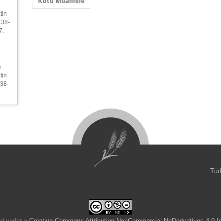
Kötü Muamele
tin
138-
7.
e
tin
138-
Tür
ed under a
Creative Commons Attribution-NonCommercial-NoDerivatives 4.0 In