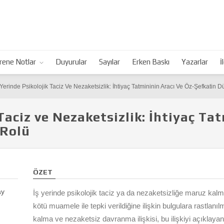
rene Notlar
Duyurular
Sayılar
Erken Baskı
Yazarlar
İ
 Yerinde Psikolojik Taciz Ve Nezaketsizlik: İhtiyaç Tatmininin Aracı Ve Öz-Şefkatin 
 Taciz ve Nezaketsizlik: İhtiyaç Ta
 Rolü
ÖZET
ay
İş yerinde psikolojik taciz ya da nezaketsizliğe maruz kalma
kötü muamele ile tepki verildiğine ilişkin bulgulara rastlanı
kalma ve nezaketsiz davranma ilişkisi, bu ilişkiyi açıklaya