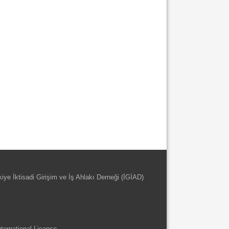
kiye İktisadi Girişim ve İş Ahlakı Derneği (İGİAD)
ternational License
.