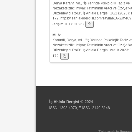
Derya Karanfil vd., "İş Yerinde Psikolojik Taciz ve
Nezaketsizlik: İhtiyaç Tatmininin Aracı ve Öz-Şefka
Düzenleyici Rolü". İş Ahlakı Dergisi. 16/2 (2023): 
172. https://isahlakidergisi.com/sayilar/16-2/m409
(erişim 10.08.2026).
MLA
:
Karanfil, Derya, vd. . "İş Yerinde Psikolojik Taciz v
Nezaketsizlik: İhtiyaç Tatmininin Aracı ve Öz-Şefka
Düzenleyici Rolü". İş Ahlakı Dergisi. Aralık 2023: 
172.
İş Ahlakı Dergisi © 2024
ISSN: 1308-4070, E-ISSN: 2149-8148
This work is licens