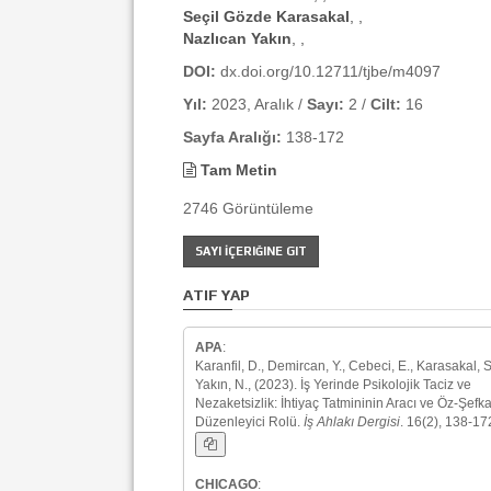
Seçil Gözde Karasakal
, ,
Nazlıcan Yakın
, ,
DOI:
dx.doi.org/10.12711/tjbe/m4097
Yıl:
2023, Aralık /
Sayı:
2 /
Cilt:
16
Sayfa Aralığı:
138-172
Tam Metin
2746 Görüntüleme
SAYI İÇERIĞINE GIT
ATIF YAP
APA
:
Karanfil, D., Demircan, Y., Cebeci, E., Karasakal, S
Yakın, N., (2023). İş Yerinde Psikolojik Taciz ve
Nezaketsizlik: İhtiyaç Tatmininin Aracı ve Öz-Şefka
Düzenleyici Rolü.
İş Ahlakı Dergisi
. 16(2), 138-17
CHICAGO
: