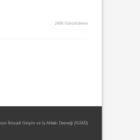
2406 Görüntüleme
kiye İktisadi Girişim ve İş Ahlakı Derneği (İGİAD)