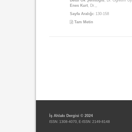
Betül Ok Şehitoğlu
, Dr. Öğretim Üy
Enes Kurt
, Dr.,,
Sayfa Aralığı:
130-158
Tam Metin
İş Ahlakı Dergisi © 2024
ISSN: 1308-4070, E-ISSN: 2149-8148