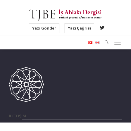
Yazı Gönder
Yazı Çağrısı
İLETIŞIM