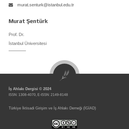
murat.senturk@istanbul.edu.tr
Murat Şentürk
Prof. Dr.
İstanbul Üniversitesi
İş Ahlakı Dergisi © 2024
ISSN: 1308-4070, E-ISSN: 2149-8148
Türkiye İktisadi Girişim ve İş Ahlakı Derneği (İGİAD)