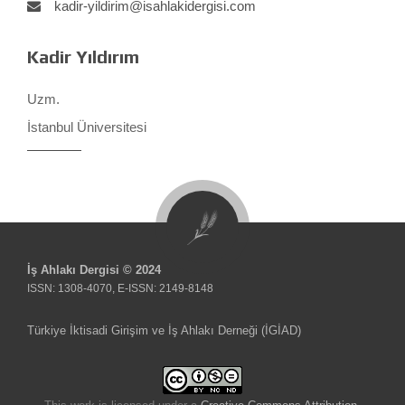
kadir-yildirim@isahlakidergisi.com
Kadir Yıldırım
Uzm.
İstanbul Üniversitesi
İş Ahlakı Dergisi © 2024
ISSN: 1308-4070, E-ISSN: 2149-8148
Türkiye İktisadi Girişim ve İş Ahlakı Derneği (İGİAD)