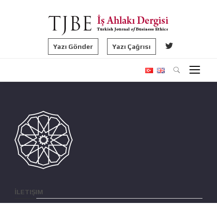
Yazı Gönder
Yazı Çağrısı
İLETIŞIM