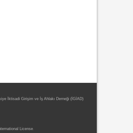
kiye İktisadi Girişim ve İş Ahlakı Derneği (İGİAD)
ternational License
.