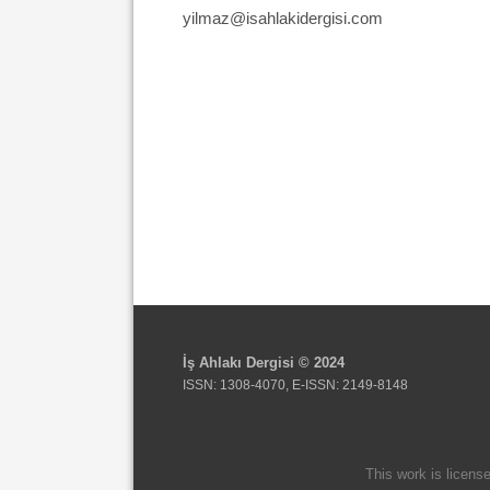
yilmaz@isahlakidergisi.com
İş Ahlakı Dergisi © 2024
ISSN: 1308-4070, E-ISSN: 2149-8148
This work is licens