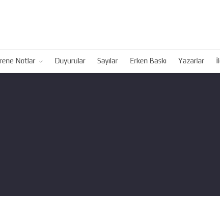
rene Notlar
Duyurular
Sayılar
Erken Baskı
Yazarlar
İ