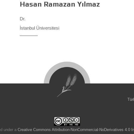
Hasan Ramazan Yılmaz
Dr.
İstanbul Üniversitesi
Tür
ed under a
Creative Commons Attribution-NonCommercial-NoDerivatives 4.0 In