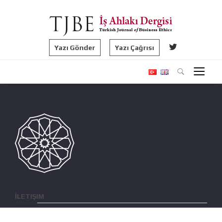
Yazı Gönder
Yazı Çağrısı
İLETIŞIM