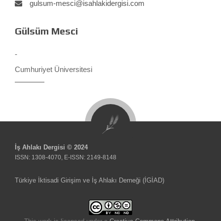
gulsum-mesci@isahlakidergisi.com
Gülsüm Mesci
-
Cumhuriyet Üniversitesi
İş Ahlakı Dergisi © 2024
ISSN: 1308-4070, E-ISSN: 2149-8148
Türkiye İktisadi Girişim ve İş Ahlakı Derneği (İGİAD)