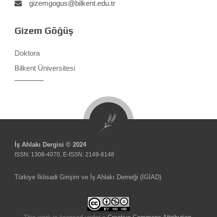
gizemgogus@bilkent.edu.tr
Gizem Göğüş
Doktora
Bilkent Üniversitesi
İş Ahlakı Dergisi © 2024
ISSN: 1308-4070, E-ISSN: 2149-8148
Türkiye İktisadi Girişim ve İş Ahlakı Derneği (İGİAD)