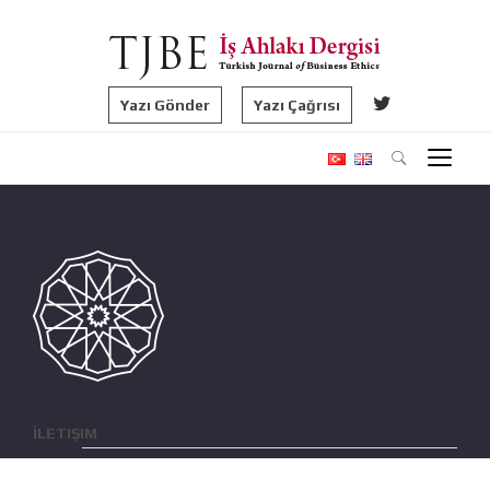
Yazı Gönder
Yazı Çağrısı
İLETIŞIM