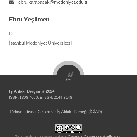
ebru.karabacak@medeniyet.edu.tr
Ebru Yeşilmen
Dr.
İstanbul Medeniyet Üniversitesi
İş Ahlakı Dergisi © 2024
ISSN: 1308-4070, E-ISSN: 2149-8148
Türkiye İktisadi Girişim ve İş Ahlakı Derneği (İGİAD)