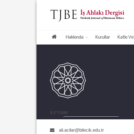
Hakkında
Kurullar
Katkı Ve
İLETIŞIM
ali.acilar@bilecik.edu.tr