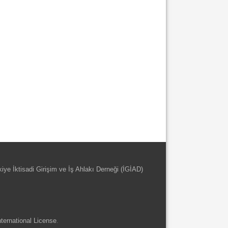
kiye İktisadi Girişim ve İş Ahlakı Derneği (İGİAD)
ternational License
.