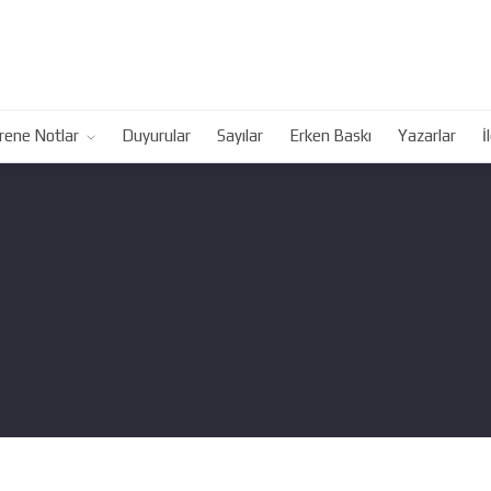
rene Notlar
Duyurular
Sayılar
Erken Baskı
Yazarlar
İ