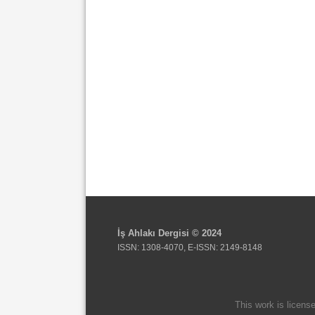
İş Ahlakı Dergisi © 2024
ISSN: 1308-4070, E-ISSN: 2149-8148
This work is licens