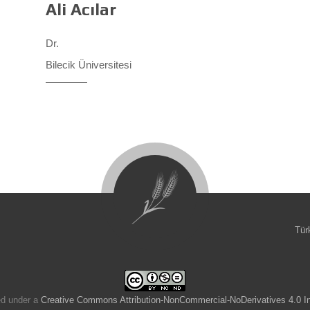
Ali Acılar
Dr.
Bilecik Üniversitesi
Tür
ed under a
Creative Commons Attribution-NonCommercial-NoDerivatives 4.0 In