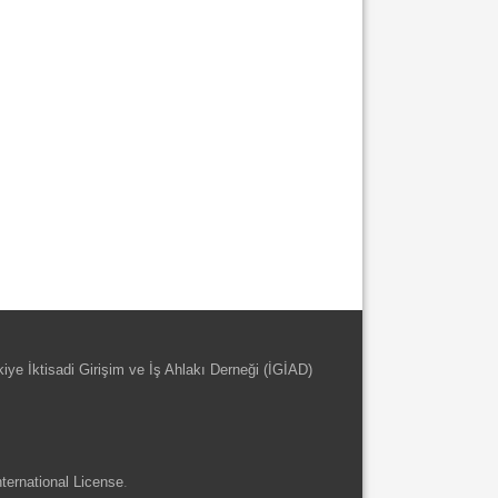
kiye İktisadi Girişim ve İş Ahlakı Derneği (İGİAD)
ternational License
.