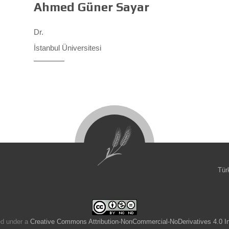
Ahmed Güner Sayar
Dr.
İstanbul Üniversitesi
Tür
ed under a
Creative Commons Attribution-NonCommercial-NoDerivatives 4.0 In