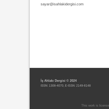
sayar@isahlakidergisi.com
İş Ahlakı Dergisi © 2024
ISSN: 1308-4070, E-ISSN: 2149-8148
This work is licens