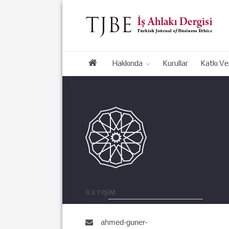
Hakkında
Kurullar
Katkı Ve
İLETIŞIM
ahmed-guner-