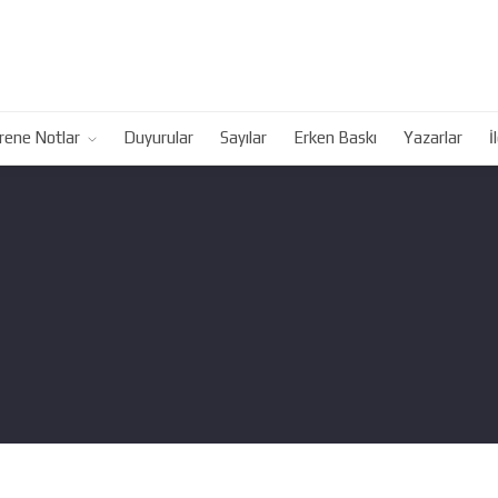
rene Notlar
Duyurular
Sayılar
Erken Baskı
Yazarlar
İ