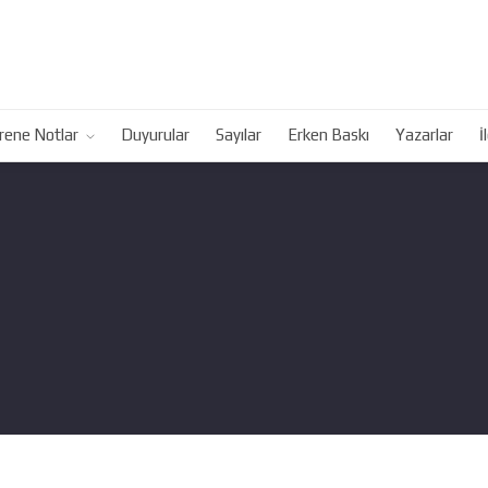
rene Notlar
Duyurular
Sayılar
Erken Baskı
Yazarlar
İ