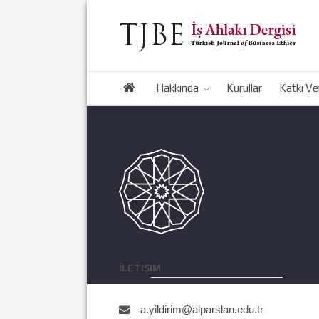
Hakkında
Kurullar
Katkı Ve
İLETIŞIM
a.yildirim@alparslan.edu.tr