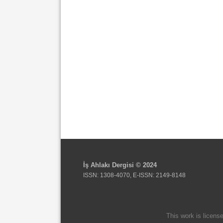
İş Ahlakı Dergisi © 2024
ISSN: 1308-4070, E-ISSN: 2149-8148
This work is licens