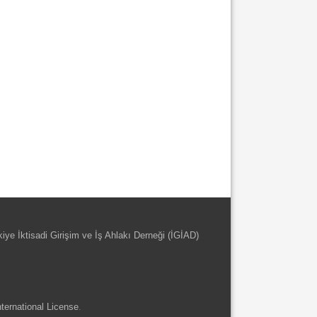
kiye İktisadi Girişim ve İş Ahlakı Derneği (İGİAD)
ternational License
.