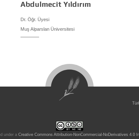
Abdulmecit Yıldırım
Dr. Öğr. Üyesi
Muş Alparslan Üniversitesi
Tür
ed under a
Creative Commons Attribution-NonCommercial-NoDerivatives 4.0 In