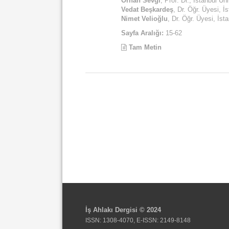
Orhan Sevgi
, Prof. Dr., İstanbul Üni
Vedat Beşkardeş
, Dr. Öğr. Üyesi, İ
Nimet Velioğlu
, Dr. Öğr. Üyesi, İst
Sayfa Aralığı:
15-62
Tam Metin
İş Ahlakı Dergisi © 2024
ISSN: 1308-4070, E-ISSN: 2149-8148