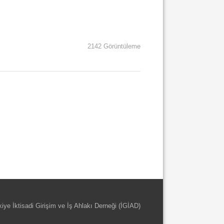
2142 Görüntüleme
kiye İktisadi Girişim ve İş Ahlakı Derneği (İGİAD)