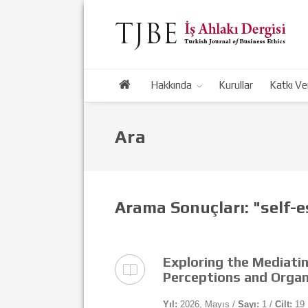
Hakkında
Kurullar
Katkı Ve
Ara
Arama Sonuçları: "self-
Exploring the Mediatin
Perceptions and Organi
Yıl:
2026, Mayıs /
Sayı:
1 /
Cilt:
19