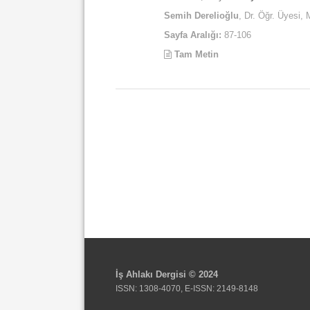
Semih Derelioğlu
, Dr. Öğr. Üyesi,
Sayfa Aralığı:
87-106
Tam Metin
İş Ahlakı Dergisi © 2024
ISSN: 1308-4070, E-ISSN: 2149-8148