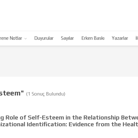
rene Notlar
Duyurular
Sayılar
Erken Baskı
Yazarlar
İ
esteem"
(1 Sonuç Bulundu)
g Role of Self-Esteem in the Relationship Betw
zational Identification: Evidence from the Heal