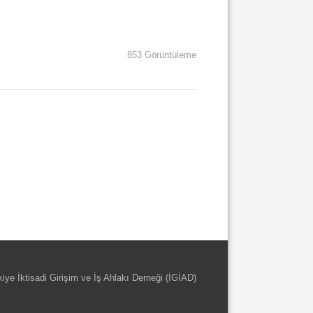
853 Görüntüleme
kiye İktisadi Girişim ve İş Ahlakı Derneği (İGİAD)