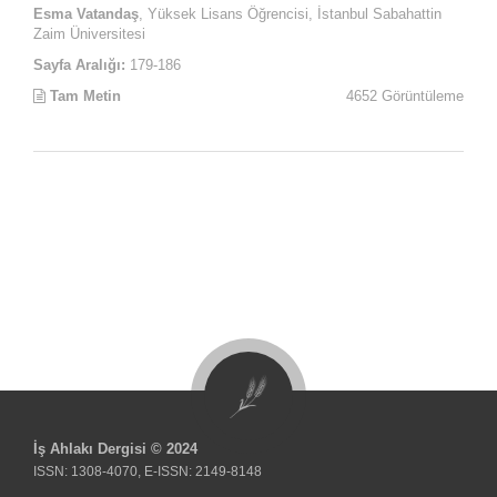
Esma Vatandaş
, Yüksek Lisans Öğrencisi, İstanbul Sabahattin
Zaim Üniversitesi
Sayfa Aralığı:
179-186
Tam Metin
4652 Görüntüleme
İş Ahlakı Dergisi © 2024
ISSN: 1308-4070, E-ISSN: 2149-8148