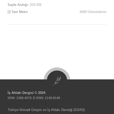
Sayfa Aralığı:
203-206
Tam Metin
3608 Görüntüleme
İş Ahlakı Dergisi © 2024
ISSN: 1308-4070, E-ISSN: 2149-8148
Türkiye İktisadi Girişim ve İş Ahlakı Derneği (İGİAD)