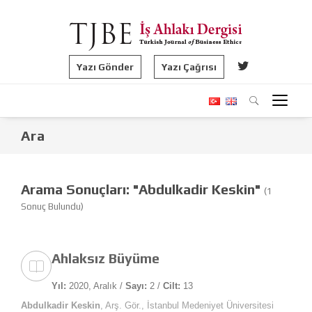
Yazı Gönder
Yazı Çağrısı
Ara
Arama Sonuçları: "Abdulkadir Keskin"
(1
Sonuç Bulundu)
Ahlaksız Büyüme
Yıl:
2020, Aralık /
Sayı:
2 /
Cilt:
13
Abdulkadir Keskin
, Arş. Gör., İstanbul Medeniyet Üniversitesi