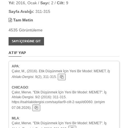
Yıl:
2016, Ocak /
Sayı:
2 /
Cilt:
9
Sayfa Aralığı:
311-315
Tam Metin
4535 Görüntüleme
SAYI İÇERIĞINE GIT
ATIF YAP
APA
:
Çakır, M., (2016). Etik Düşünmek İçin Yeni Bir Model: MEMET.
İş
Ahlakı Dergisi
. 9(2), 311-315.
CHICAGO
:
Çakır, Merve. "Etik Düşünmek İçin Yeni Bir Model: MEMET". İş
Ahlakı Dergisi. 9/2 (2016): 311-315.
https://isahlakidergisi.com/sayilar/9-cilt-2-sayi/d0060. (erişim
07.08.2026).
MLA
:
Çakır, Merve. "Etik Düşünmek İçin Yeni Bir Model: MEMET". İş