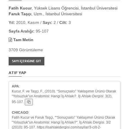
Fatih Kucur
, Yüksek Lisans Öğrencisi, İstanbul Üniversitesi
Faruk Taşçı
, Uzm., İstanbul Üniversitesi
Yıl:
2010, Kasım /
Sayı:
2 /
Cilt:
3
Sayfa Aralığı:
95-107
Tam Metin
3709 Görüntüleme
SAYI İÇERIĞINE GIT
ATIF YAP
APA
:
Kucur, F. ve Taşçı, F., (2010). “Sonuçsalcı” Yaklaşımın Ürünü Olarak
“Yolsuzluk”un Anatomisi: Hangi İş Ahlakı?.
İş Ahlakı Dergisi
. 3(2),
95-107.
CHICAGO
:
Fatih Kucur ve Faruk Taşçı, "“Sonuçsalcı” Yaklaşımın Ürünü Olarak
“Yolsuzluk”un Anatomisi: Hangi İş Ahlakı?". İş Ahlakı Dergisi. 3/2
(2010): 95-107. https://isahlakidergisi.com/sayilar/3-cilt-2-