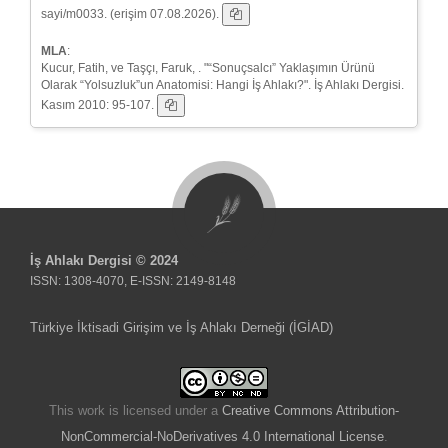
sayi/m0033. (erişim 07.08.2026).
MLA
:
Kucur, Fatih, ve Taşçı, Faruk, . "“Sonuçsalcı” Yaklaşımın Ürünü
Olarak “Yolsuzluk”un Anatomisi: Hangi İş Ahlakı?". İş Ahlakı Dergisi.
Kasım 2010: 95-107.
İş Ahlakı Dergisi © 2024
ISSN: 1308-4070, E-ISSN: 2149-8148
Türkiye İktisadi Girişim ve İş Ahlakı Derneği (İGİAD)
This work is licensed under a
Creative Commons Attribution-
NonCommercial-NoDerivatives 4.0 International License
.