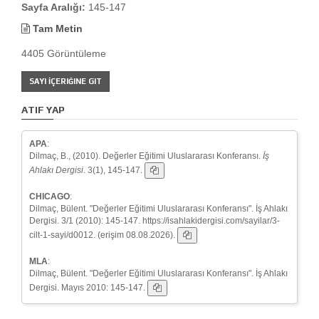
Sayfa Aralığı:
145-147
Tam Metin
4405 Görüntüleme
SAYI İÇERIĞINE GIT
ATIF YAP
APA
:
Dilmaç, B., (2010). Değerler Eğitimi Uluslararası Konferansı.
İş
Ahlakı Dergisi
. 3(1), 145-147.
CHICAGO
:
Dilmaç, Bülent. "Değerler Eğitimi Uluslararası Konferansı". İş Ahlakı
Dergisi. 3/1 (2010): 145-147. https://isahlakidergisi.com/sayilar/3-
cilt-1-sayi/d0012. (erişim 08.08.2026).
MLA
:
Dilmaç, Bülent. "Değerler Eğitimi Uluslararası Konferansı". İş Ahlakı
Dergisi. Mayıs 2010: 145-147.