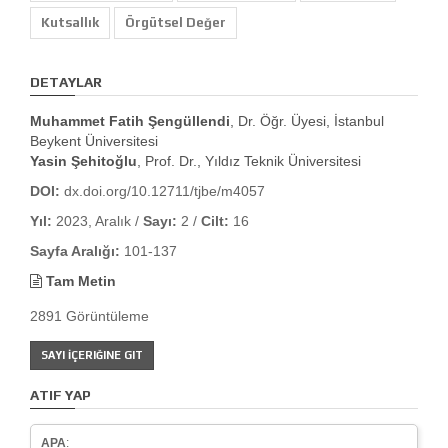
Kutsallık
Örgütsel Değer
DETAYLAR
Muhammet Fatih Şengüllendi
, Dr. Öğr. Üyesi, İstanbul
Beykent Üniversitesi
Yasin Şehitoğlu
, Prof. Dr., Yıldız Teknik Üniversitesi
DOI:
dx.doi.org/10.12711/tjbe/m4057
Yıl:
2023, Aralık /
Sayı:
2 /
Cilt:
16
Sayfa Aralığı:
101-137
Tam Metin
2891 Görüntüleme
SAYI İÇERIĞINE GIT
ATIF YAP
APA
: