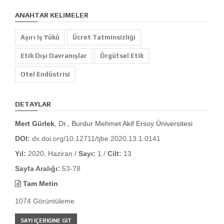
ANAHTAR KELIMELER
Aşırı Iş Yükü
Ücret Tatminsizliği
Etik Dışı Davranışlar
Örgütsel Etik
Otel Endüstrisi
DETAYLAR
Mert Gürlek
, Dr., Burdur Mehmet Akif Ersoy Üniversitesi
DOI:
dx.doi.org/10.12711/tjbe.2020.13.1.0141
Yıl:
2020, Haziran /
Sayı:
1 /
Cilt:
13
Sayfa Aralığı:
53-78
Tam Metin
1074 Görüntüleme
SAYI İÇERIĞINE GIT