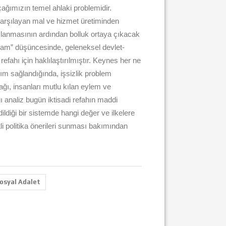
ğımızın temel ahlaki problemidir.
 karşılayan mal ve hizmet üretiminden
rşılanmasının ardından bolluk ortaya çıkacak
şam” düşüncesinde, geleneksel devlet-
fahı için haklılaştırılmıştır. Keynes her ne
aşım sağlandığında, işsizlik problem
ğı, insanları mutlu kılan eylem ve
 analiz bugün iktisadi refahın maddi
dildiği bir sistemde hangi değer ve ilkelere
li politika önerileri sunması bakımından
osyal Adalet