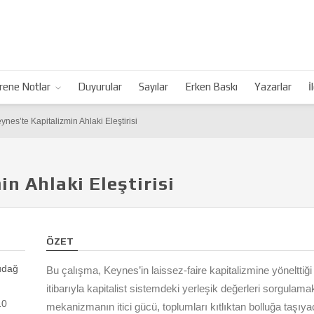
rene Notlar
Duyurular
Sayılar
Erken Baskı
Yazarlar
İ
ynes’te Kapitalizmin Ahlaki Eleştirisi
n Ahlaki Eleştirisi
ÖZET
ludağ
Bu çalışma, Keynes’in laissez-faire kapitalizmine yönelttiği
itibarıyla kapitalist sistemdeki yerleşik değerleri sorgulama
10
mekanizmanın itici gücü, toplumları kıtlıktan bolluğa taşıya