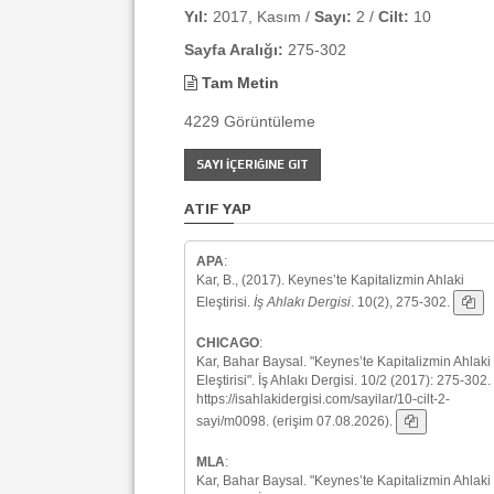
Yıl:
2017, Kasım /
Sayı:
2 /
Cilt:
10
Sayfa Aralığı:
275-302
Tam Metin
4229 Görüntüleme
SAYI İÇERIĞINE GIT
ATIF YAP
APA
:
Kar, B., (2017). Keynes’te Kapitalizmin Ahlaki
Eleştirisi.
İş Ahlakı Dergisi
. 10(2), 275-302.
CHICAGO
:
Kar, Bahar Baysal. "Keynes’te Kapitalizmin Ahlaki
Eleştirisi". İş Ahlakı Dergisi. 10/2 (2017): 275-302.
https://isahlakidergisi.com/sayilar/10-cilt-2-
sayi/m0098. (erişim 07.08.2026).
MLA
:
Kar, Bahar Baysal. "Keynes’te Kapitalizmin Ahlaki