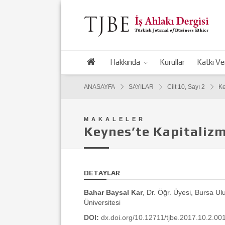
Hakkında
Kurullar
Katkı Ve
ANASAYFA
SAYILAR
Cilt 10, Sayı 2
Ke
MAKALELER
Keynes’te Kapitalizmi
DETAYLAR
Bahar Baysal Kar
, Dr. Öğr. Üyesi, Bursa U
Üniversitesi
DOI:
dx.doi.org/10.12711/tjbe.2017.10.2.00