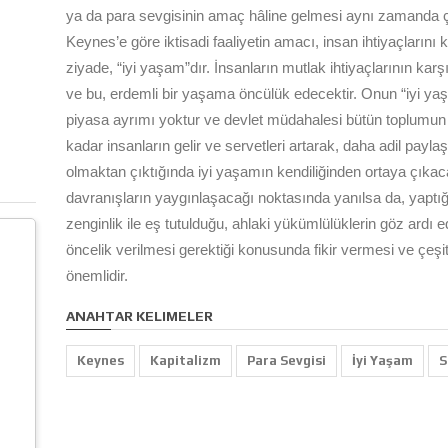
ya da para sevgisinin amaç hâline gelmesi aynı zamanda ça
Keynes’e göre iktisadi faaliyetin amacı, insan ihtiyaçlarını
ziyade, “iyi yaşam”dır. İnsanların mutlak ihtiyaçlarının ka
ve bu, erdemli bir yaşama öncülük edecektir. Onun “iyi ya
piyasa ayrımı yoktur ve devlet müdahalesi bütün toplumun re
kadar insanların gelir ve servetleri artarak, daha adil payl
olmaktan çıktığında iyi yaşamın kendiliğinden ortaya çıkaca
davranışların yaygınlaşacağı noktasında yanılsa da, yaptığı
zenginlik ile eş tutulduğu, ahlaki yükümlülüklerin göz ardı e
öncelik verilmesi gerektiği konusunda fikir vermesi ve çeşit
önemlidir.
ANAHTAR KELIMELER
Keynes
Kapitalizm
Para Sevgisi
İyi Yaşam
S