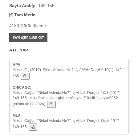
Sayfa Aralığı:
149-155
Tam Metin
4183 Görüntüleme
SAYI İÇERIĞINE GIT
ATIF YAP
APA
:
Mesci, Ç., (2017). Şirket Aslında Ne?.
İş Ahlakı Dergisi
. 10(1), 149-
155.
CHICAGO
:
Mesci, Çağlar. "Şirket Aslında Ne?". İş Ahlakı Dergisi. 10/1 (2017):
149-155. https://isahlakidergisi.com/sayilar/10-cilt-1-sayi/d0062.
(erişim 06.08.2026).
MLA
:
Mesci, Çağlar. "Şirket Aslında Ne?". İş Ahlakı Dergisi. Ocak 2017:
149-155.