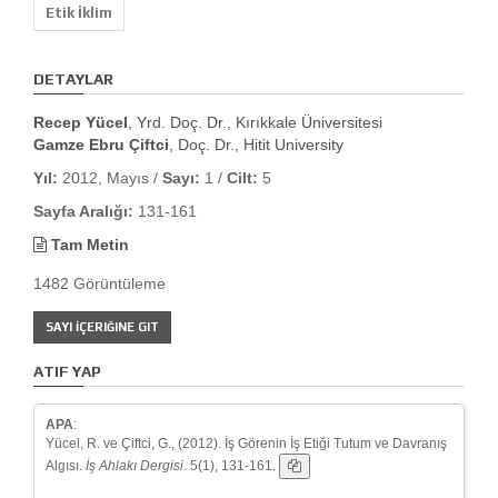
Etik İklim
DETAYLAR
Recep Yücel
, Yrd. Doç. Dr., Kırıkkale Üniversitesi
Gamze Ebru Çiftci
, Doç. Dr., Hitit University
Yıl:
2012, Mayıs /
Sayı:
1 /
Cilt:
5
Sayfa Aralığı:
131-161
Tam Metin
1482 Görüntüleme
SAYI İÇERIĞINE GIT
ATIF YAP
APA
:
Yücel, R. ve Çiftci, G., (2012). İş Görenin İş Etiği Tutum ve Davranış
Algısı.
İş Ahlakı Dergisi
. 5(1), 131-161.