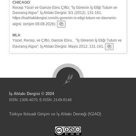
CHICAGO
:
Recep Yücel ve Gamze Ebru Çiftci, "İş Görenin İş Etiği Tutum ve
Davranış Algısı". İş Ahlakı Dergisi. 5/1 (2012): 131-161.
https://isahlakidergisi.com/is-gorenin-is-etigi-tutum-ve-davranis-
algisi. (erişim 09.08.2026).
MLA
:
Yücel, Recep, ve Çiftci, Gamze Ebru, . "İş Görenin İş Etiği Tutum ve
Davranış Algısı". İş Ahlakı Dergisi. Mayıs 2012: 131-161.
İş Ahlakı Dergisi © 2024
ISSN: 1308-4070, E-ISSN: 2149-8148
Türkiye İktisadi Girişim ve İş Ahlakı Derneği (İGİAD)