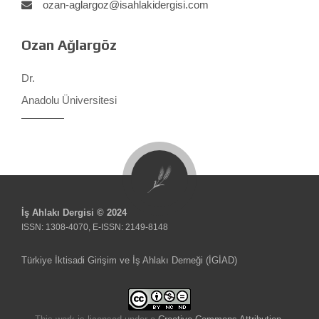
ozan-aglargoz@isahlakidergisi.com
Ozan Ağlargöz
Dr.
Anadolu Üniversitesi
İş Ahlakı Dergisi © 2024
ISSN: 1308-4070, E-ISSN: 2149-8148
Türkiye İktisadi Girişim ve İş Ahlakı Derneği (İGİAD)