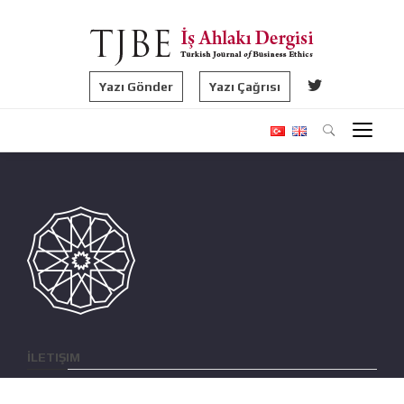
Yazı Gönder
Yazı Çağrısı
İLETIŞIM